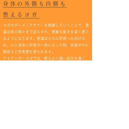
身体の外側も内側も
整えるヨガ
ヨガのポーズ（アサナ）を修練していくことで、意
識は体の隅々まで巡らされ、微細な動きを深く感じ
るようになります。意識はさらに呼吸へも向けら
れ、心と身体と呼吸が一体になった時、自身の中に
静寂さと充実感を得られます。
アイアンガーヨガでは、軟らかく弱い部分を強く、
硬い部分に柔軟性をつけていくことで身体の動きを
よりスムーズにし、疲労を回復させていきます。
全てのアサナにはそれぞれ違う効果があり、初心者
はまず強さとスタミナを増進させ、柔軟性をつけて
筋肉の流れと歪みを整えていくアサナを学びます。
継続することで、肉体面の疲労が取り除かれ神経系
統の流れもスムーズになります。同時に心理面で
も、安定した集中力が得られ、それゆえストレスも
軽減されます。