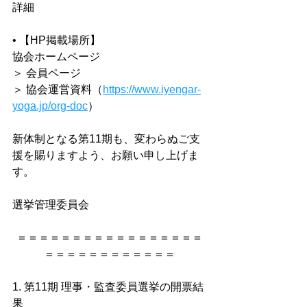
詳細  
• 【HP掲載場所】
協会ホームページ
＞ 会員ページ
＞ 協会運営資料（
https://www.iyengar-
yoga.jp/org-doc
）
新体制となる第11期も、変わらぬご支
援を賜りますよう、お願い申し上げま
す。  
選挙管理委員会
＝＝＝＝＝＝＝＝＝＝＝＝＝＝＝＝＝
＝＝＝＝＝＝＝＝＝＝＝＝
1. 第11期 理事・監査委員選挙の開票結
果