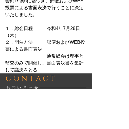
会則19条6に基づき、郵便およびWEB
投票による書面表決で行うことに決定
いたしました。
１．総会日程　　　令和4年7月28日
（木）
２．開催方法　　　郵便およびWEB投
票による書面表決
　　　　　　　　　通常総会は理事と
監査のみで開催し、書面表決書を集計
して議決をとる
CONTACT
お問い合わせ
当協会についてのご質問、ご要望などにつき
ましては問い合わせフォームよりお気軽にお
問い合わせください。
お問い合わせフォームはコチラ