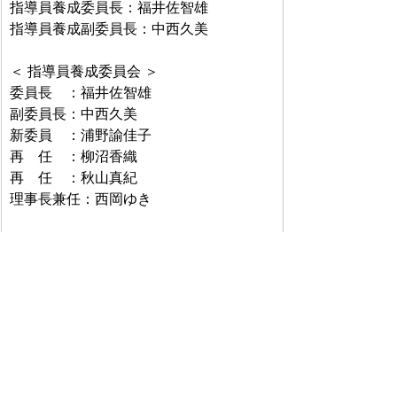
指導員養成委員長：福井佐智雄
指導員養成副委員長：中西久美
＜ 指導員養成委員会 ＞
委員長　：福井佐智雄
副委員長：中西久美
新委員　：浦野諭佳子
再　任　：柳沼香織
再　任　：秋山真紀
理事長兼任：西岡ゆき
＜ 企画・広報委員会 ＞
委員長　：西岡ゆき
リーダー：高瀬一郎企画・広報セクショ
ン（Web・メールマガジンほか）:　企
画・広報委員メンバー 一同
運営事務セクション(書籍在庫管理・認定
証等発送業務）: 東稔 英、馬場 学