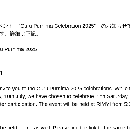
ト　”Guru Purnima Celebration 2025”　のお知ら
ます。詳細は下記。
ru Purnima 2025
I!
invite you to the Guru Purnima 2025 celebrations. While 
, 10th July, we have chosen to celebrate it on Saturday, 
er participation. The event will be held at RIMYI from 5:
e held online as well. Please find the link to the same 