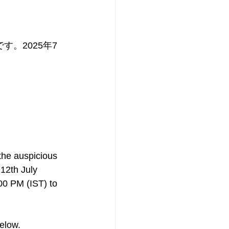
せです。2025年7
the auspicious 
12th July 
00 PM (IST) to 
below.