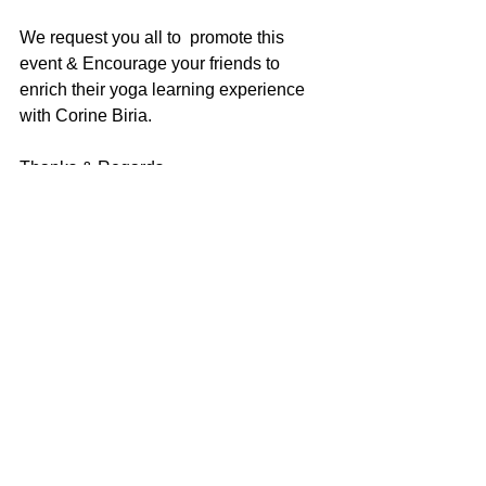
We request you all to  promote this 
event & Encourage your friends to 
enrich their yoga learning experience 
with Corine Biria.
Thanks & Regards,
For BIYC,
Coordination Team.
CONTACT
お問い合わせ
当協会についてのご質問、ご要望などにつき
ましては問い合わせフォームよりお気軽にお
問い合わせください。
お問い合わせフォームはコチラ