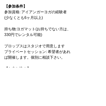
【参加条件】
参加資格: アイアンガーヨガの経験者
(少なくとも6ヶ月以上)
持ち物:ヨガマット(お持ちでない方は、
330円でレンタル可能)
プロップスはスタジオで用意します
プライベートセッション: 希望者があれ
ば開催します。個別に相談下さい。
【お申し込み】
yasuko@rudisel.com
 まで、以下の情報
を明記の上お申し込みください。
参加費振込先をお知らせします。
1. 名前
2. メールアドレス
3. 電話番号